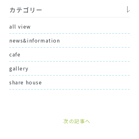
カテゴリー
all view
news&information
cafe
gallery
share house
次の記事へ