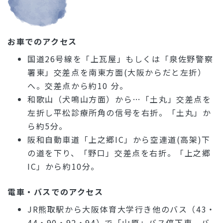
お車でのアクセス
国道26号線を「上瓦屋」もしくは「泉佐野警察
署東」交差点を南東方面(大阪からだと左折）
へ。交差点から約10 分。
和歌山（犬鳴山方面）から…「土丸」交差点を
左折し平松診療所角の信号を右折。「土丸」か
ら約5分。
阪和自動車道「上之郷IC」から空連道(高架)下
の道を下り、「野口」交差点を右折。「上之郷
IC」から約10分。
電車・バスでのアクセス
JR熊取駅から大阪体育大学行き他のバス（43・
44・90・92・94）で「山原」バス停下車。バ